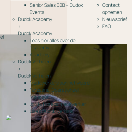
Senior Sales B2B – Dudok
Contact
Events
opnemen
Dudok Academy
Nieuwsbrief
>
FAQ
Dudok Academy
el
Lees hier alles over de
academy
Academy
Dudok Verhalen
>
Dudok Verhalen
Medewerkers aan het woord
Farzaana, Operationeel
Manager
Jordy, Horeca medewerker
Lise’s Dudok-verhaal