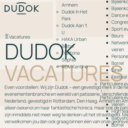
Bijeenk
Arnhem
Bijeenk
Dudok In Het
Dance 
Park
Congre
Dudok Aan ’t
Sport e
IJ
Beurs
Vacatures
HAKA Urban
DUDOK
Netwer
Bistro
vieren
Trattoria
Persone
Sophia
VACATURES
Borrel
RDM Kantine
Diner
Festival
Particuliere 
Even voorstellen: Wij zijn Dudok – een gevestigd merk in de 
>
evenementenbranche en wereld van patisserie. Verschillende
Particuliere 
Nederland, gevestigd in Rotterdam, Den Haag, Arnhem en Am
Vieren
alleen bekend om haar fantastische horeca, maar ook de patis
High te
zijn inmiddels niet meer weg te denken uit het straatbeeld. Maa
Babysh
verwelkomen jou dan ook graag binnen één van onze gedrev
Borrel