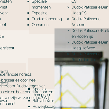
omsten
Speciale
CS
omst
momenten
Dudok Patisserie Den
event
Expositie
Haag CS
s
Productlancering
Dudok Patisserie
vent
Opnames
Arnhem
Dudok Patisserie Berk
k &
en Rodenrijs
Dudok Patisserie Den
elsfeest
Haag Hofweg
Dudok Patisserie
Rotterdam Meent
events
Nederlandse horeca,
 brasseries door heel
events
sterdam. Dudok staat niet
Speciale
serie en haar heerlijke taarten
a
momenten
r wie zijn wij zonder jou? Wij
ower
Babyshower
en teams!
Huwelijksdag