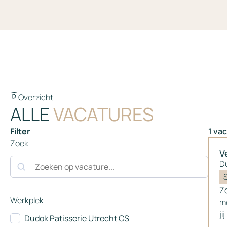
Overzicht
ALLE
VACATURES
Filter
1
vac
Zoek
V
D
Zo
Werkplek
m
ji
Dudok Patisserie Utrecht CS