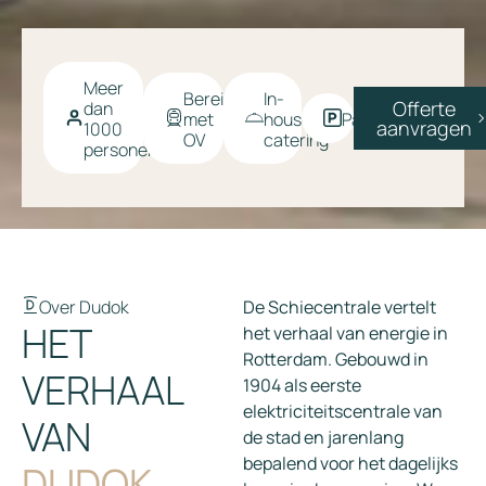
Meer
Bereikbaar
In-
Offerte
dan
met
house
Parkeren
aanvragen
1000
OV
catering
personen
Over Dudok
De Schiecentrale vertelt
HET
het verhaal van energie in
Rotterdam. Gebouwd in
VERHAAL
1904 als eerste
elektriciteitscentrale van
VAN
de stad en jarenlang
bepalend voor het dagelijks
DUDOK