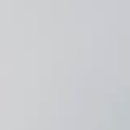
Babyshower
Huwelijksdag
Borrel
Uitvaart
Diner
Feest
Huwelijksdag
Online bestellen
Dudok Patisserie Rotterdam CS
Dudok Patisserie Utrecht CS
Dudok Patisserie Leiden CS
Dudok Patisserie Den Haag CS
Dudok Patisserie Arnhem
Dudok Patisserie Berkel en Rodenrijs
Dudok Patisserie Den Haag Hofweg
Dudok Patisserie Rotterdam Meent
Werken bij Dudok