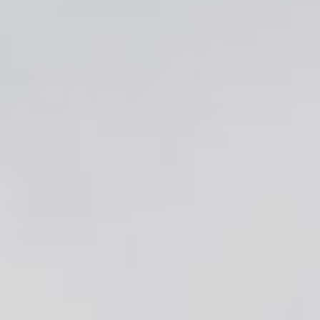
Farzaana, Operationeel Manager
Jordy, Horeca medewerker
Lise’s Dudok-verhaal
Contact opnemen
Nieuwsbrief
FAQ