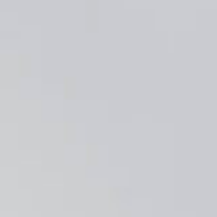
Zakelijke events
>
Zakelijke events
Bijeenkomsten
Speciale momenten
Bijeenkomst
Expositie
Dance event
Productlancering
Congres
Opnames
Sport event
Beurs
Netwerk & vieren
Personeelsfeest
Borrel
Diner
Festival
Particuliere events
>
Particuliere events
Vieren
Speciale momenten
High tea
Babyshower