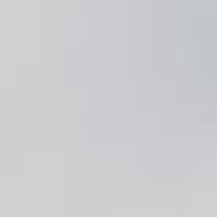
Dudok Vacatures
>
Dudok Vacatures
Zit er iets bij voor jou?
Locatiemanager – regio Den Haag
Leerling Kok – Dudok Rotterdam
Chauffeur – Bakkerij
Senior Sales B2B – Dudok Events
Senior Marketeer
Medewerker horeca – Dudok Rotterdam
Dudok Academy
>
Dudok Academy
Lees hier alles over de academy
Academy
Dudok Verhalen
>
Dudok Verhalen
Medewerkers aan het woord