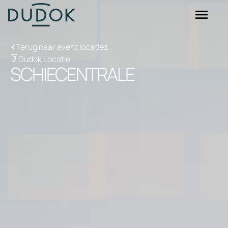
Terug naar event locaties
Dudok Locatie
SCHIECENTRALE
Dudok Rotterdam
Dudok Den Haag
Dudok Arnhem
Dudok In Het Park
Dudok Aan ’t IJ