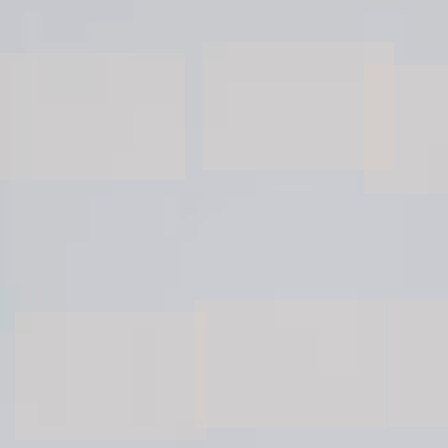
HAKA Urban Bistro
Trattoria Sophia
RDM Kantine
Events & Event locaties
Event locaties
>
Event locaties
Locaties
Cruise Terminal Rotterdam
Dudok Aan ’t IJ
Dudok Aan De Maas
Dudok In Het Park
HAKA Rotterdam
RDM Kantine
Regentenhuis van Kuyl’s Fundatie
Schiecentrale
Trattoria Sophia
Van Nelle Fabriek