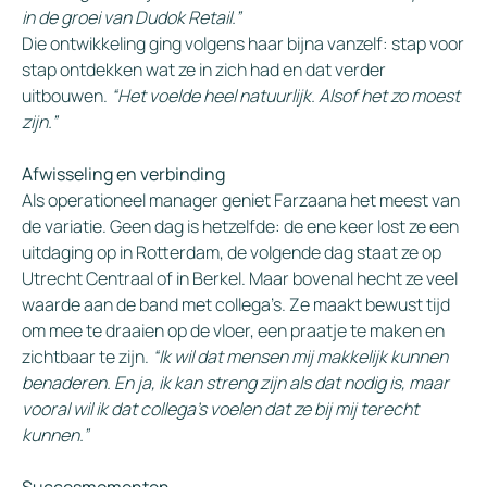
in de groei van Dudok Retail.”
Die ontwikkeling ging volgens haar bijna vanzelf: stap voor
stap ontdekken wat ze in zich had en dat verder
uitbouwen.
“Het voelde heel natuurlijk. Alsof het zo moest
zijn.”
Afwisseling en verbinding
Als operationeel manager geniet Farzaana het meest van
de variatie. Geen dag is hetzelfde: de ene keer lost ze een
uitdaging op in Rotterdam, de volgende dag staat ze op
Utrecht Centraal of in Berkel. Maar bovenal hecht ze veel
waarde aan de band met collega’s. Ze maakt bewust tijd
om mee te draaien op de vloer, een praatje te maken en
zichtbaar te zijn.
“Ik wil dat mensen mij makkelijk kunnen
benaderen. En ja, ik kan streng zijn als dat nodig is, maar
vooral wil ik dat collega’s voelen dat ze bij mij terecht
kunnen.”
Succesmomenten