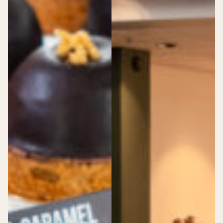
Zit er iets bij voor jou?
Leerling Kok – Dudok Rotterdam
Locatiemanager – regio Den Haag
Zelfstandig werkend kok – Dudok Rotterdam
Medewerker horeca – Dudok Rotterdam
Meewerkstage Sales
Chauffeur – Bakkerij
Dudok Academy
>
Dudok Academy
Lees hier alles over de academy
Academy
Dudok Verhalen
>
Dudok Verhalen
Medewerkers aan het woord
Farzaana, Operationeel Manager
Jordy, Horeca medewerker
Lise’s Dudok-verhaal