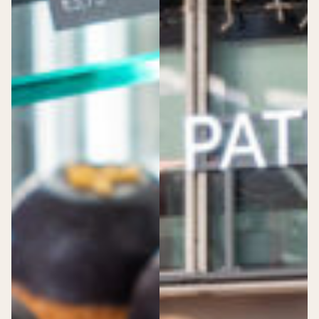
Feest
Huwelijksdag
Online bestellen
Dudok Patisserie Rotterdam CS
Dudok Patisserie Utrecht CS
Dudok Patisserie Leiden CS
Dudok Patisserie Den Haag CS
Dudok Patisserie Arnhem
Dudok Patisserie Berkel en Rodenrijs
Dudok Patisserie Den Haag Hofweg
Dudok Patisserie Rotterdam Meent
Werken bij Dudok
Dudok Vacatures
>
Dudok Vacatures