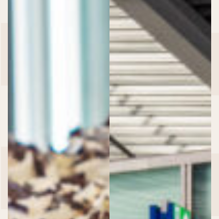
Events & Event locaties
Event locaties
>
Event locaties
Locaties
Cruise Terminal Rotterdam
Dudok Aan ’t IJ
Dudok Aan De Maas
Dudok In Het Park
HAKA Rotterdam
RDM Kantine
Regentenhuis van Kuyl’s Fundatie
Schiecentrale
Trattoria Sophia
Van Nelle Fabriek
Zakelijke events
>
Zakelijke events