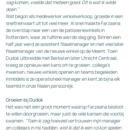
zag komen, voelde dat meteen goed. Dit is wat ik wilde
doen.”
Wat begon als medewerker winkelverkoop, groeide in een
sneltreinvaart uit tot veel meer. Al snel maakte Farzaana
de overstap naar een van de patisseriewinkels in
Rotterdam, waar ze fulltime aan de slag ging. Binnen een
half jaar werd ze assistent filiaalmanager en niet veel later
filiaalmanager van de nieuwe winkel op de Meent. Toen
Dudok uitbreidde met Berkel en later Utrecht Centraal,
kreeg ze opnieuw een kans om te groeien: collega’s
inwerken, nieuwe winkels openen en teams begeleiden.
Inmiddels is ze operationeel manager en kent ze bijna elk
teamlid in onze filialen persoonlijk.
Groeien bij Dudok
Het was niet één groot moment waarop Farzaana besloot
te willen doorgroeien, maar juist de vele kansen die voorbij
kwamen.
“Toen ik zag hoeveel vertrouwen mijn manager
en collega’s in mij hadden, wist ik dat ik een rol kon spelen