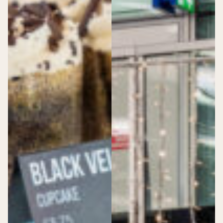
Bijeenkomsten
Speciale
Bijeenkomst
momenten
Dance event
Expositie
Congres
Productlancering
Sport event
Opnames
Beurs
Netwerk & vieren
Personeelsfeest
Borrel
Diner
Festival
Particuliere events
>
Particuliere events
Vieren
Speciale
High tea
momenten
Babyshower
Babyshower
Borrel
Huwelijksdag
Diner
Uitvaart