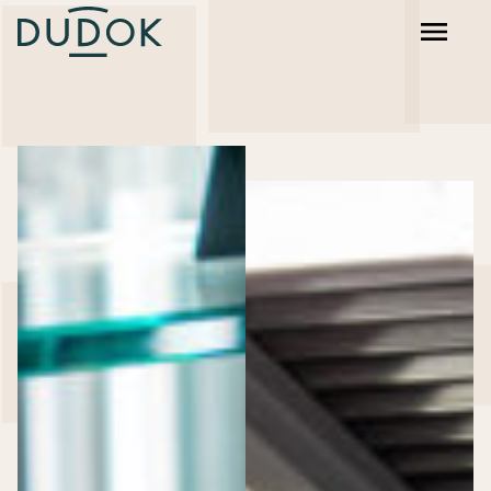
Dudok Rotterdam
Dudok Den Haag
Dudok Arnhem
Dudok In Het Park
Dudok Aan ’t IJ
HAKA Urban Bistro
Trattoria Sophia
RDM Kantine