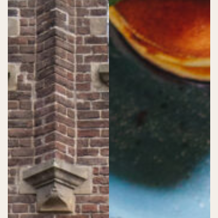
Schiecentrale
Trattoria Sophia
Van Nelle Fabriek
Zakelijke events
>
Zakelijke events
Bijeenkomsten
Speciale
Bijeenkomst
momenten
Dance event
Expositie
Congres
Productlancering
Sport event
Opnames
Beurs
Netwerk & vieren
Personeelsfeest
Borrel
Diner
Festival
Particuliere events
>