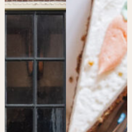
>
Dudok Verhalen
Medewerkers aan het woord
Farzaana, Operationeel Manager
Jordy, Horeca medewerker
Lise’s Dudok-verhaal
Contact opnemen
Nieuwsbrief
FAQ