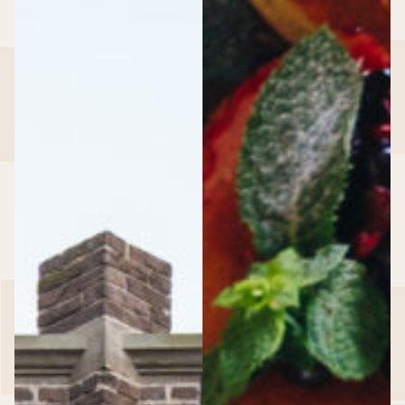
Dudok Arnhem
Dudok In Het Park
Dudok Aan ’t IJ
HAKA Urban Bistro
Trattoria Sophia
RDM Kantine
Events & Event locaties
Event locaties
>
Event locaties
Locaties
Cruise Terminal Rotterdam
Dudok Aan ’t IJ
Dudok Aan De Maas
Dudok In Het Park
HAKA Rotterdam
RDM Kantine
Regentenhuis van Kuyl’s Fundatie