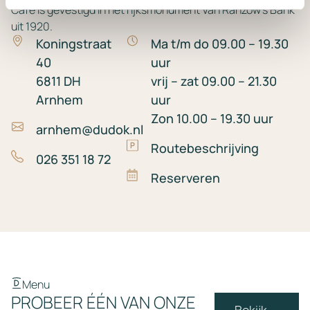
Café is gevestigd in het rijksmonument Van Ranzow’s Bank
uit 1920.
Koningstraat
Ma t/m do 09.00 – 19.30
40
uur
6811 DH
vrij – zat 09.00 – 21.30
Arnhem
uur
Zon 10.00 – 19.30 uur
arnhem@dudok.nl
Routebeschrijving
026 351 18 72
Reserveren
Menu
PROBEER ÉÉN VAN ONZE
Bekijk