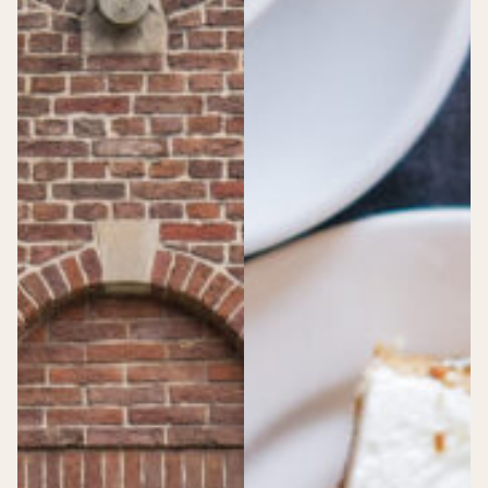
Werken bij Dudok
Dudok Vacatures
>
Dudok Vacatures
Zit er iets bij voor jou?
Locatiemanager – regio Den Haag
Leerling Kok – Dudok Rotterdam
Verkoopmedewerker Patisserie – Utrecht CS
Meewerkstage Sales
Meewerkstage Marketing
Schoonmaak medewerker – Dudok in het Park
Dudok Academy
>
Dudok Academy
Lees hier alles over de academy
Academy
Dudok Verhalen