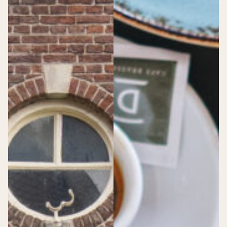
Particuliere events
Vieren
Speciale
High tea
momenten
Babyshower
Babyshower
Borrel
Huwelijksdag
Diner
Uitvaart
Feest
Huwelijksdag
Online bestellen
Dudok Patisserie Rotterdam CS
Dudok Patisserie Utrecht CS
Dudok Patisserie Leiden CS
Dudok Patisserie Den Haag CS
Dudok Patisserie Arnhem
Dudok Patisserie Berkel en Rodenrijs
Dudok Patisserie Den Haag Hofweg
Dudok Patisserie Rotterdam Meent