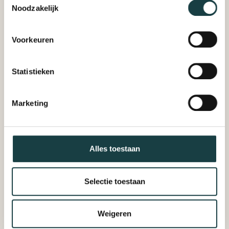
Noodzakelijk
Voorkeuren
Statistieken
Marketing
Sluit binnenkort
DUDOK-
Alles toestaan
ARNHEM
Selectie toestaan
Arnhem barst van de hippe conceptstores, historie en
natuur én is natuurlijk de stad van Dudok. Je vindt ons
onder de toren van de Eusebiuskerk, aan de Sint Jansbeek
Weigeren
die sinds 2017 weer door het centrum stroomt. Ons Grand