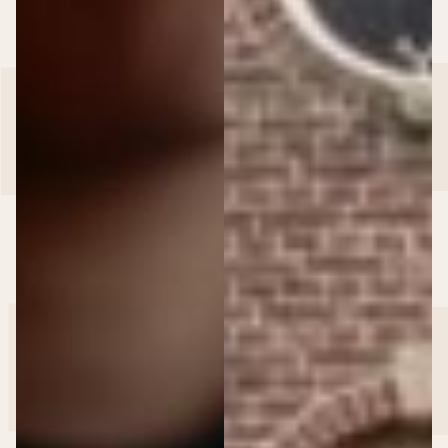
RDM Kantine
Events & Event locaties
Event locaties
>
Event locaties
Locaties
Cruise Terminal Rotterdam
Dudok Aan ’t IJ
Dudok Aan De Maas
Dudok In Het Park
HAKA Rotterdam
RDM Kantine
Regentenhuis van Kuyl’s Fundatie
Schiecentrale
Trattoria Sophia
Van Nelle Fabriek
Zakelijke events