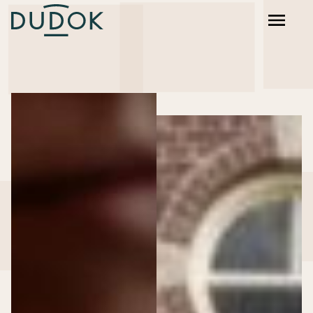
Dudok Rotterdam
Dudok Den Haag
Dudok Arnhem
Dudok In Het Park
Dudok Aan ’t IJ
HAKA Urban Bistro
Trattoria Sophia