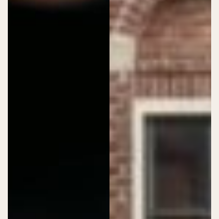
>
Zakelijke events
Bijeenkomsten
Speciale
Bijeenkomst
momenten
Dance event
Expositie
Congres
Productlancering
Sport event
Opnames
Beurs
Netwerk & vieren
Personeelsfeest
Borrel
Diner
Festival
Particuliere events
>
Particuliere events
Vieren
Speciale
High tea
momenten
Babyshower
Babyshower
Borrel
Huwelijksdag