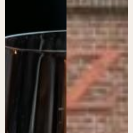
>
Dudok Vacatures
Zit er iets bij voor jou?
Verkoopmedewerker Patisserie – Utrecht CS
Zelfstandig werkend kok – Dudok Rotterdam
Meewerkstage Sales
Schoonmaak medewerker – Dudok in het Park
Senior Marketeer
Locatiemanager – regio Den Haag
Dudok Academy
>
Dudok Academy
Lees hier alles over de academy
Academy
Dudok Verhalen
>
Dudok Verhalen
Medewerkers aan het woord
Farzaana, Operationeel Manager
Jordy, Horeca medewerker