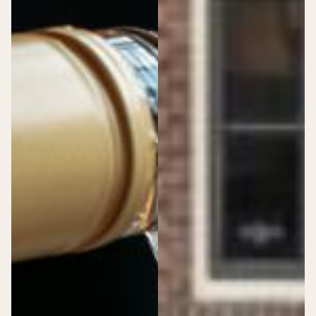
Diner
Uitvaart
Feest
Huwelijksdag
Online bestellen
Dudok Patisserie Rotterdam CS
Dudok Patisserie Utrecht CS
Dudok Patisserie Leiden CS
Dudok Patisserie Den Haag CS
Dudok Patisserie Arnhem
Dudok Patisserie Berkel en Rodenrijs
Dudok Patisserie Den Haag Hofweg
Dudok Patisserie Rotterdam Meent
Werken bij Dudok
Dudok Vacatures