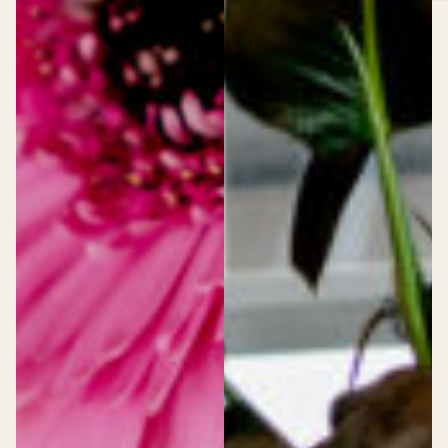
Van Nelle Fabriek
Zakelijke events
>
Zakelijke events
Bijeenkomsten
Speciale
Bijeenkomst
momenten
Dance event
Expositie
Congres
Productlancering
Sport event
Opnames
Beurs
Netwerk & vieren
Personeelsfeest
Borrel
Diner
Festival
Particuliere events
>
Particuliere events
Vieren
Speciale