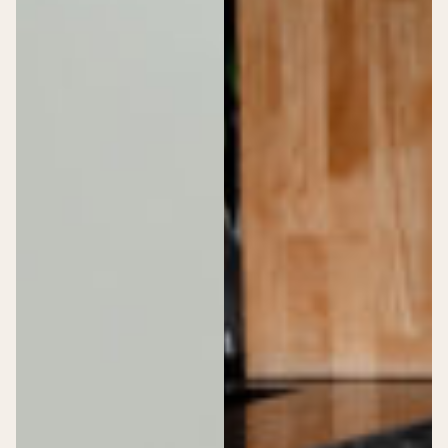
Medewerkers aan het woord
Farzaana, Operationeel Manager
Jordy, Horeca medewerker
Lise’s Dudok-verhaal
Contact opnemen
Nieuwsbrief
FAQ