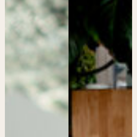
Werken bij Dudok
Dudok Vacatures
>
Dudok Vacatures
Zit er iets bij voor jou?
Locatiemanager – regio Den Haag
Medewerker horeca – Dudok Rotterdam
Schoonmaak medewerker – Dudok in het Park
Verkoopmedewerker Patisserie – Utrecht CS
Meewerkstage Sales
Senior Sales B2B – Dudok Events
Dudok Academy
>
Dudok Academy
Lees hier alles over de academy
Academy
Dudok Verhalen
>
Dudok Verhalen