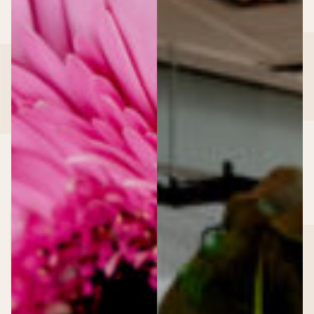
Dudok Aan ’t IJ
HAKA Urban Bistro
Trattoria Sophia
RDM Kantine
Events & Event locaties
Event locaties
>
Event locaties
Locaties
Cruise Terminal Rotterdam
Dudok Aan ’t IJ
Dudok Aan De Maas
Dudok In Het Park
HAKA Rotterdam
RDM Kantine
Regentenhuis van Kuyl’s Fundatie
Schiecentrale
Trattoria Sophia