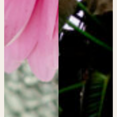
High tea
momenten
Babyshower
Babyshower
Borrel
Huwelijksdag
Diner
Uitvaart
Feest
Huwelijksdag
Online bestellen
Dudok Patisserie Rotterdam CS
Dudok Patisserie Utrecht CS
Dudok Patisserie Leiden CS
Dudok Patisserie Den Haag CS
Dudok Patisserie Arnhem
Dudok Patisserie Berkel en Rodenrijs
Dudok Patisserie Den Haag Hofweg
Dudok Patisserie Rotterdam Meent