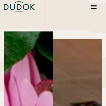
Dudok Rotterdam
Dudok Den Haag
Dudok Arnhem
Dudok In Het Park