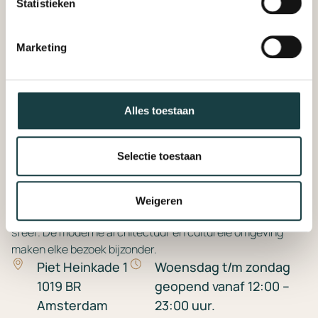
Statistieken
Marketing
Geopend
DUDOK-
Alles toestaan
AAN 'T IJ
Selectie toestaan
Dudok Aan ’t IJ is een sfeervol stadscafé en brasserie in het
Muziekgebouw, met een ruim terras en prachtig uitzicht
over het IJ. Je geniet er van lunch, diner of een kop koffie
Weigeren
met onze beroemde appeltaart in een warme, gastvrije
sfeer. De moderne architectuur en culturele omgeving
maken elke bezoek bijzonder.
Piet Heinkade 1
Woensdag t/m zondag
1019 BR
geopend vanaf 12:00 –
Amsterdam
23:00 uur.