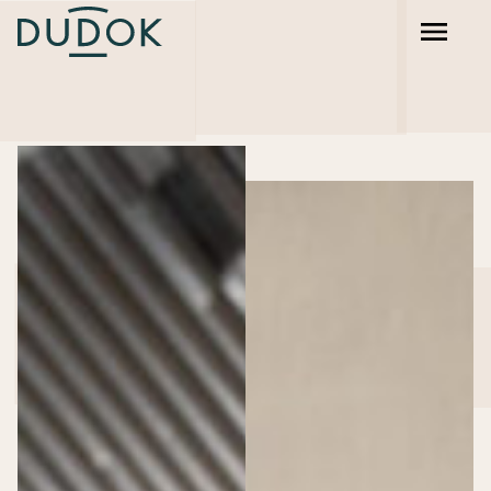
Dudok Rotterdam
Dudok Den Haag
Dudok Arnhem
Dudok In Het Park
Dudok Aan ’t IJ
HAKA Urban Bistro
Trattoria Sophia
RDM Kantine