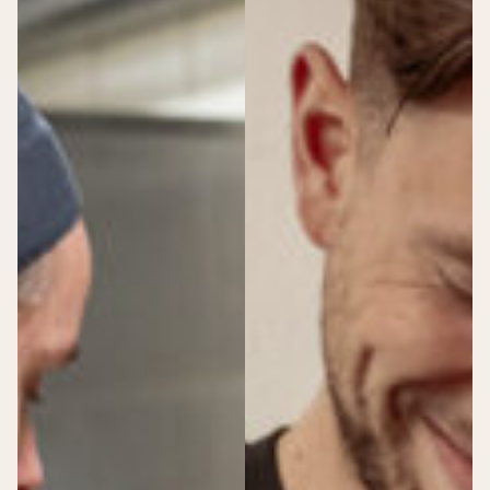
Bijeenkomsten
Speciale
Bijeenkomst
momenten
Dance event
Expositie
Congres
Productlancering
Sport event
Opnames
Beurs
Netwerk & vieren
Personeelsfeest
Borrel
Diner
Festival
Particuliere events
>
Particuliere events
Vieren
Speciale
High tea
momenten
Babyshower
Babyshower
Borrel
Huwelijksdag
Diner
Uitvaart
Feest