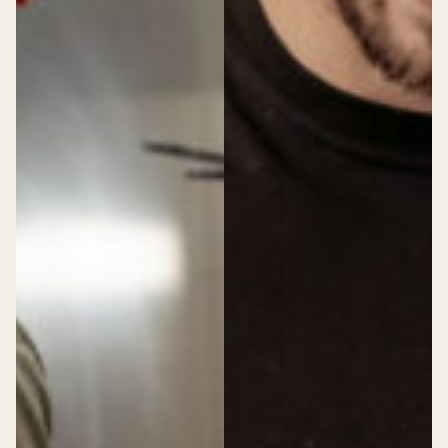
Huwelijksdag
Online bestellen
Dudok Patisserie Rotterdam CS
Dudok Patisserie Utrecht CS
Dudok Patisserie Leiden CS
Dudok Patisserie Den Haag CS
Dudok Patisserie Arnhem
Dudok Patisserie Berkel en Rodenrijs
Dudok Patisserie Den Haag Hofweg
Dudok Patisserie Rotterdam Meent
Werken bij Dudok
Dudok Vacatures
>
Dudok Vacatures