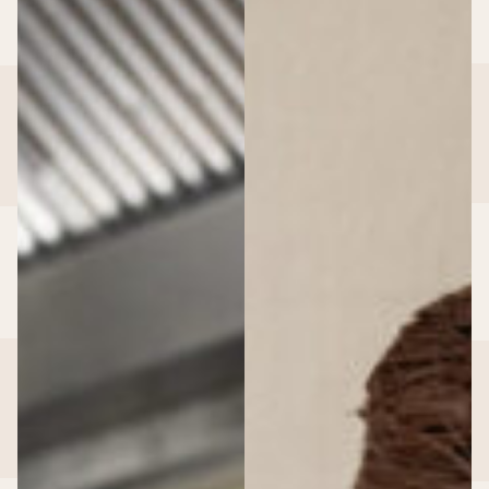
Events & Event locaties
Event locaties
>
Event locaties
Locaties
Cruise Terminal Rotterdam
Dudok Aan ’t IJ
Dudok Aan De Maas
Dudok In Het Park
HAKA Rotterdam
RDM Kantine
Regentenhuis van Kuyl’s Fundatie
Schiecentrale
Trattoria Sophia
Van Nelle Fabriek
Zakelijke events
>
Zakelijke events