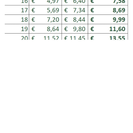
CONTRACT HOURS BAKERY
At Dudok Horeca Groep, we follow the Bakers’ Collective
Labour Agreement (CAO Bakkersbedrijf) and the
corresponding salary tables:
INCOME TAX