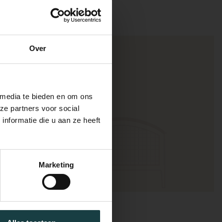
Over
IEF
 media te bieden en om ons
ze partners voor social
nformatie die u aan ze heeft
oorbeeld nieuwe
Marketing