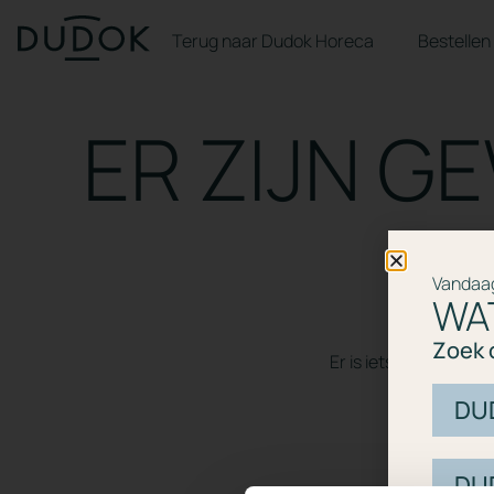
Terug naar Dudok Horeca
Bestellen
ER ZIJN G
Vandaag
WA
Zoek d
Er is iets moois in 
DU
DUD