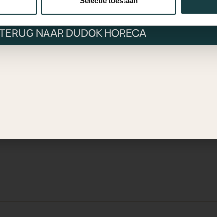
Selectie toestaan
 KANTINE (PICK-UP)
HORECA VESTIGINGE
TISSERIE
Dudok Rotterdam
 TERUG NAAR DUDOK HORECA
Dudok Den Haag
Dudok Arnhem
AART
Dudok In Het Park
Dudok Aan ’t IJ
IJ DUDOK
Trattoria Sophia
RDM Kantine