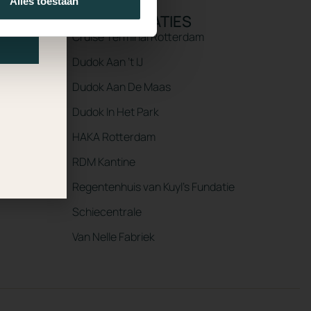
Alles toestaan
N
EVENT LOCATIES
Cruise Terminal Rotterdam
Dudok Aan ’t IJ
Dudok Aan De Maas
Dudok In Het Park
HAKA Rotterdam
RDM Kantine
Regentenhuis van Kuyl’s Fundatie
Schiecentrale
Van Nelle Fabriek