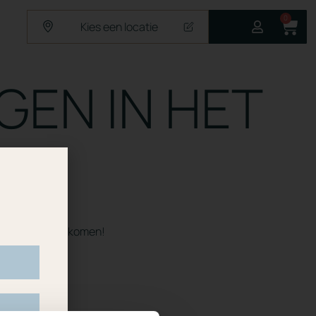
0
Kies een locatie
GEN IN HET
nenkort online komen!