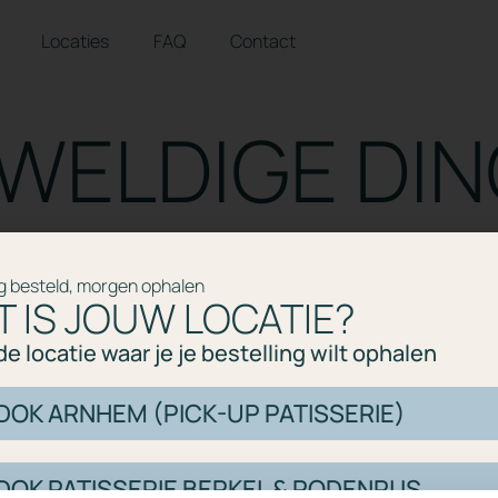
Locaties
FAQ
Contact
EWELDIGE DIN
VERSCHIET
 besteld, morgen ophalen
T IS JOUW LOCATIE?
e locatie waar je je bestelling wilt ophalen
het vooruitzicht! Onze winkel wordt momenteel gebouwd en zal bin
DOK ARNHEM (PICK-UP PATISSERIE)
OK PATISSERIE BERKEL & RODENRIJS