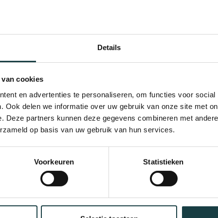
DOK PATISSERIE DEN HAAG
Details
DOK PATISSERIE DEN HAAG CS
 van cookies
NNEER JE OP DE
NIEUWSBR
OK PATISSERIE LEIDEN CS
ent en advertenties te personaliseren, om functies voor social
. Ook delen we informatie over uw gebruik van onze site met on
e. Deze partners kunnen deze gegevens combineren met andere i
hoogte blijven van Dudok en als eerste op de hoogte zijn van bijv
DOK PATISSERIE ROTTERDAM CS
erzameld op basis van uw gebruik van hun services.
producten? Meld je dan aan voor onze nieuwsbrief.
Meld je hier aan
DOK PATISSERIE ROTTERDAM MEENT
Voorkeuren
Statistieken
DOK PATISSERIE UTRECHT CS