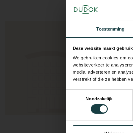
DU
Toestemming
DU
Nieuwsbrief
Deze website maakt gebruik
ABO
DUD
We gebruiken cookies om cont
websiteverkeer te analyseren
media, adverteren en analys
Wil jij op de 
DU
verstrekt of die ze hebben v
Toestemmingsselectie
DU
Noodzakelijk
DU