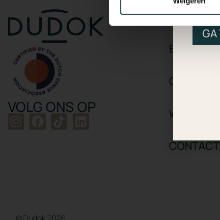
Weigeren
RDM
DUDOK PA
GA
EVENTS
CADEAUK
VOLG ONS OP
WERKEN B
CONTACT
© Dudok 2026