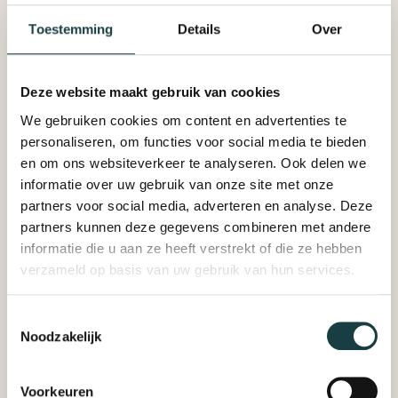
Toestemming
Details
Over
DUDOK PATISSERIE BERKEL &
RODENRIJS
Deze website maakt gebruik van cookies
DUDOK PATISSERIE DEN HAAG
We gebruiken cookies om content en advertenties te
personaliseren, om functies voor social media te bieden
en om ons websiteverkeer te analyseren. Ook delen we
DUDOK PATISSERIE DEN HAAG CS
informatie over uw gebruik van onze site met onze
partners voor social media, adverteren en analyse. Deze
Nieuwsbrief
DUDOK PATISSERIE LEIDEN CS
partners kunnen deze gegevens combineren met andere
ABONNEER JE OP DE
NIEUWSBRIEF
informatie die u aan ze heeft verstrekt of die ze hebben
verzameld op basis van uw gebruik van hun services.
DUDOK PATISSERIE ROTTERDAM CS
Wil jij op de hoogte blijven van Dudok en als eerste op de
hoogte zijn van bijvoorbeeld nieuwe producten? Meld je
Toestemmingsselectie
dan aan voor onze nieuwsbrief.
Noodzakelijk
DUDOK PATISSERIE ROTTERDAM
MEENT
Meld je hier aan
Voorkeuren